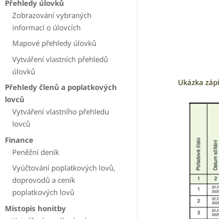
Přehledy úlovků
Zobrazování vybraných
informací o úlovcích
Mapové přehledy úlovků
Vytváření vlastních přehledů
úlovků
Ukázka zápi
Přehledy členů a poplatkových
lovců
Vytváření vlastního přehledu
lovců
Finance
Peněžní deník
Vyúčtování poplatkových lovů,
doprovodů a ceník
poplatkových lovů
Místopis honitby