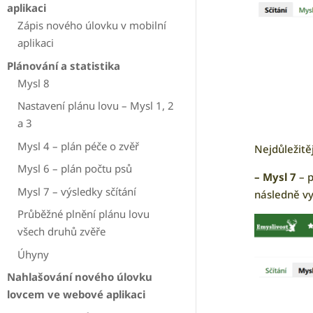
aplikaci
Zápis nového úlovku v mobilní
aplikaci
Plánování a statistika
Mysl 8
Nastavení plánu lovu – Mysl 1, 2
a 3
Mysl 4 – plán péče o zvěř
Nejdůležitěj
Mysl 6 – plán počtu psů
– Mysl 7
– p
Mysl 7 – výsledky sčítání
následně vy
Průběžné plnění plánu lovu
všech druhů zvěře
Úhyny
Nahlašování nového úlovku
lovcem ve webové aplikaci