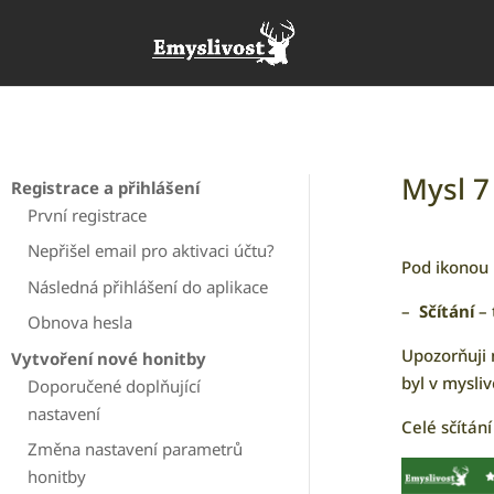
Mysl 7
Registrace a přihlášení
První registrace
Nepřišel email pro aktivaci účtu?
Pod ikonou 
Následná přihlášení do aplikace
–
Sčítání
– 
Obnova hesla
Upozorňuji 
Vytvoření nové honitby
byl v mysli
Doporučené doplňující
nastavení
Celé sčítání
Změna nastavení parametrů
honitby