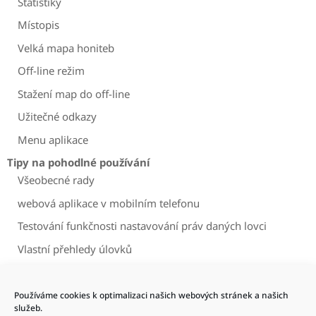
Statistiky
Místopis
Velká mapa honiteb
Off-line režim
Stažení map do off-line
Užitečné odkazy
Menu aplikace
Tipy na pohodlné používání
Všeobecné rady
webová aplikace v mobilním telefonu
Testování funkčnosti nastavování práv daných lovci
Vlastní přehledy úlovků
Vrácení zrušené plomby do stavu
Pravidlo pouze jednoho hospodáře v honitbě
Používáme cookies k optimalizaci našich webových stránek a našich
služeb.