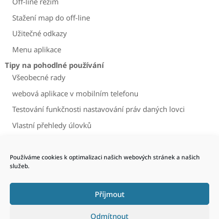
Off-line režim
Stažení map do off-line
Užitečné odkazy
Menu aplikace
Tipy na pohodlné používání
Všeobecné rady
webová aplikace v mobilním telefonu
Testování funkčnosti nastavování práv daných lovci
Vlastní přehledy úlovků
Vrácení zrušené plomby do stavu
Pravidlo pouze jednoho hospodáře v honitbě
Používáme cookies k optimalizaci našich webových stránek a našich
služeb.
Úpravy hranic honiteb
Příjmout
Odmítnout