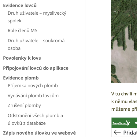
Evidence lovců
Druh uživatele – myslivecký
spolek
Role členů MS
Druh uživatele – soukromá
osoba
Povolenky k lovu
Připojování lovců do aplikace
Evidence plomb
Příjemka nových plomb
V tu chvílí
Vydávání plomb lovcům
k němu vlas
Zrušení plomby
můžeme přip
Odstranění všech plomb a
úlovků z databáze
Zápis nového úlovku ve webové