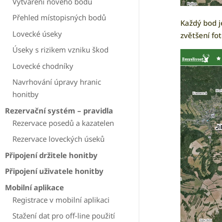
Vytváření nového bodu
Přehled místopisných bodů
Každý bod je
Lovecké úseky
zvětšení fot
Úseky s rizikem vzniku škod
Lovecké chodníky
Navrhování úpravy hranic
honitby
Rezervační systém – pravidla
Rezervace posedů a kazatelen
Rezervace loveckých úseků
Připojení držitele honitby
Připojení uživatele honitby
Mobilní aplikace
Registrace v mobilní aplikaci
Stažení dat pro off-line použití