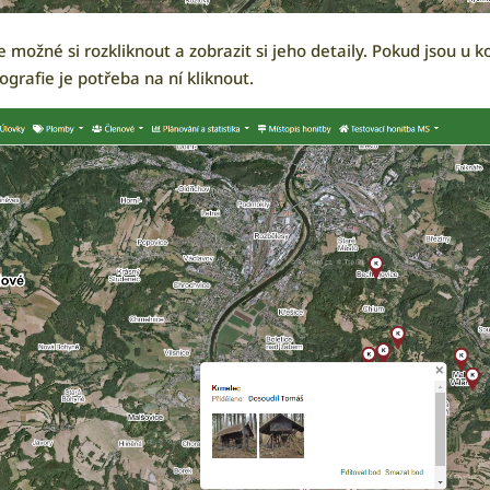
 možné si rozkliknout a zobrazit si jeho detaily. Pokud jsou u k
ografie je potřeba na ní kliknout.