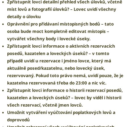
Zpřístupnit lovci detailní přehled všech úlovků, včetně
míst lovů a fotografií úlovků?
– Lovec uvidí všechny
detaily o úlovku
Oprávnění pro přidávaní místopisných bodů
– tato
osoba bude moct kompletně editovat místopis –
vytvářet všechny body i lovecké úseky.
Zpřístupnit lovci informace o aktivních rezervacích
posedů, kazatelen a loveckých úseků?
– v tomto
případě uvidí u rezervace i jméno lovce, který má
aktuálně posed/kazatelnu, nebo lovecký úsek,
rezervovaný. Pokud toto právo nemá, uvidí pouze, že je
kazatelna rezervovaná třeba do 23:00 a nic víc.
Zpřístupnit lovci informace o historii rezervací posedů,
kazatelen a loveckých úseků?
– lovec by viděl i historii
všech rezervací, včetně jmen lovců.
Umožnit vytváření vyúčtování poplatkových lovů a
doprovodů