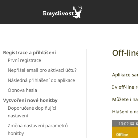
Off-li
Registrace a přihlášení
První registrace
Nepřišel email pro aktivaci účtu?
Aplikace sa
Následná přihlášení do aplikace
I v off-line
Obnova hesla
Můžete i na
Vytvoření nové honitby
Doporučené doplňující
Hlášení o n
nastavení
Změna nastavení parametrů
honitby