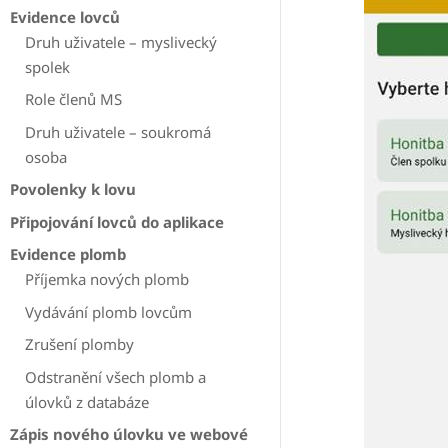
Evidence lovců
Druh uživatele – myslivecký
spolek
Role členů MS
Druh uživatele – soukromá
osoba
Povolenky k lovu
Připojování lovců do aplikace
Evidence plomb
Příjemka nových plomb
Vydávání plomb lovcům
Zrušení plomby
Odstranění všech plomb a
úlovků z databáze
Zápis nového úlovku ve webové