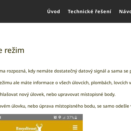
Úvod
Technické řešení
Návo
ne režim
ma rozpozná, kdy nemáte dostatečný datový signál a sama se p
 režimu ale máte informace o všech úlovcích, plombách, lovcích v 
hlašovat nový úlovek, nebo upravovat místopisné body.
ovém úlovku, nebo úprava místopisného bodu, se samo odešle v