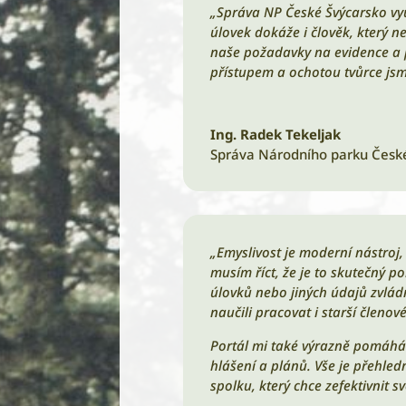
„Správa NP České Švýcarsko využí
úlovek dokáže i člověk, který n
naše požadavky na evidence a p
přístupem a ochotou tvůrce jsm
Ing. Radek Tekeljak
Správa Národního parku Česk
„Emyslivost je moderní nástroj,
musím říct, že je to skutečný p
úlovků nebo jiných údajů zvládn
naučili pracovat i starší členo
Portál mi také výrazně pomáhá
hlášení a plánů. Vše je přehle
spolku, který chce zefektivnit svo