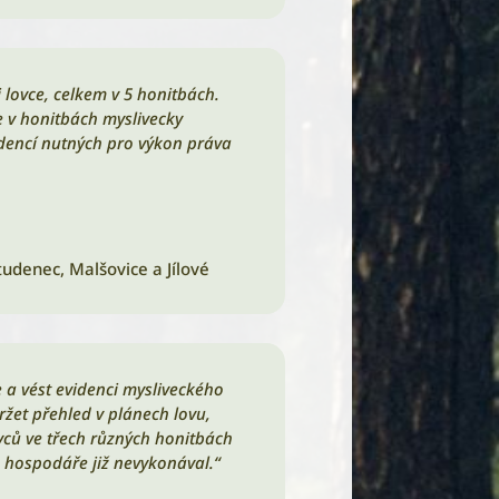
i lovce, celkem v 5 honitbách.
e v honitbách myslivecky
dencí nutných pro výkon práva
tudenec, Malšovice a Jílové
 a vést evidenci mysliveckého
žet přehled v plánech lovu,
vců ve třech různých honitbách
o hospodáře již nevykonával.“