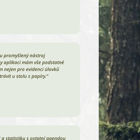
lu promyšlený nástroj
ky aplikaci mám vše podstatné
m nejen pro evidenci úlovků
ávit u stolu s papíry.“
 a statistiku s ostatní agendou