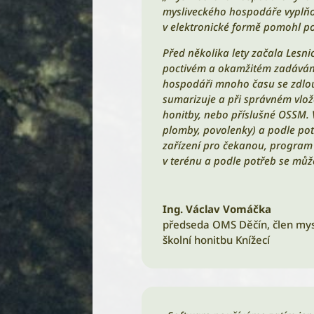
mysliveckého hospodáře vyplňov
v elektronické formě pomohl po
Před několika lety začala Lesn
poctivém a okamžitém zadávání 
hospodáři mnoho času se zdlou
sumarizuje a při správném vlož
honitby, nebo příslušné OSSM. V
plomby, povolenky) a podle pot
zařízení pro čekanou, program 
v terénu a podle potřeb se můž
Ing. Václav Vomáčka
předseda OMS Děčín, člen mysl
školní honitbu Knížecí