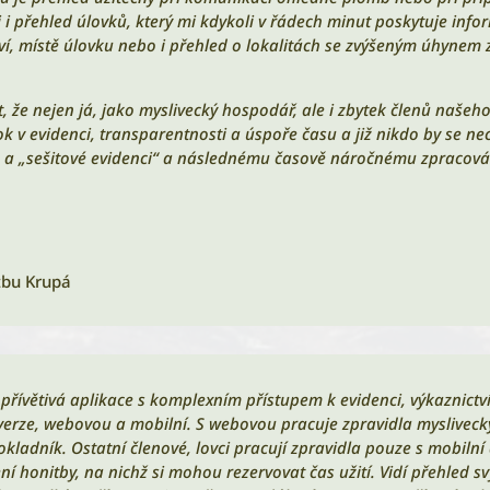
ji i přehled úlovků, který mi kdykoli v řádech minut poskytuje in
ví, místě úlovku nebo i přehled o lokalitách se zvýšeným úhynem 
 že nejen já, jako myslivecký hospodář, ale i zbytek členů našeho
rok v evidenci, transparentnosti a úspoře času a již nikdo by se n
e a „sešitové evidenci“ a následnému časově náročnému zpracováv
tbu Krupá
i přívětivá aplikace s komplexním přístupem k evidenci, výkaznict
verze, webovou a mobilní. S webovou pracuje zpravidla myslivec
okladník. Ostatní členové, lovci pracují zpravidla pouze s mobiln
ní honitby, na nichž si mohou rezervovat čas užití. Vidí přehled 