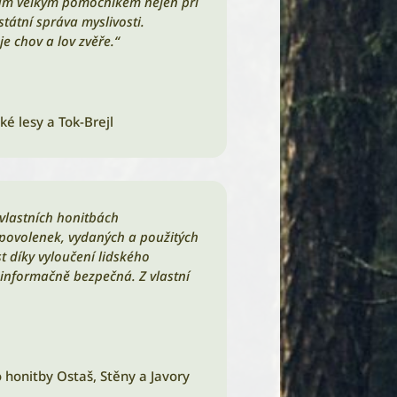
nám velkým pomocníkem nejen při
tátní správa myslivosti.
e chov a lov zvěře.“
é lesy a Tok-Brejl
 vlastních honitbách
 povolenek, vydaných a použitých
 díky vyloučení lidského
ň informačně bezpečná. Z vlastní
 honitby Ostaš, Stěny a Javory