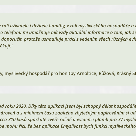
roli uživatele i držitele honitby, v roli mysliveckého hospodáře a 
ho telefonu mi umožňuje mít vždy aktuální informace o tom, jak s
 doporučit, protože usnadňuje práci s vedením všech různých evi
ěkuji.“
by
,
myslivecký hospodář pro honitby Arnoltice, Růžová, Krásný S
od roku 2020. Díky této aplikaci jsem byl schopný dělat hospodáře
zároveň a s minimem času zabitého zbytečným papírováním si udr
 cca 310 kusů spárkaté zvěře ročně a evidenci plomb pro 37 mysli
be mohu říci, že bez aplikace Emyslivost bych funkci mysliveckéh