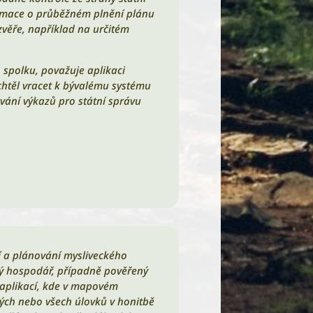
formace o průběžném plnění plánu
zvěře, například na určitém
 spolku, považuje aplikaci
echtěl vracet k bývalému systému
ání výkazů pro státní správu
ví a plánování mysliveckého
ký hospodář, případně pověřený
í aplikací, kde v mapovém
svých nebo všech úlovků v honitbě