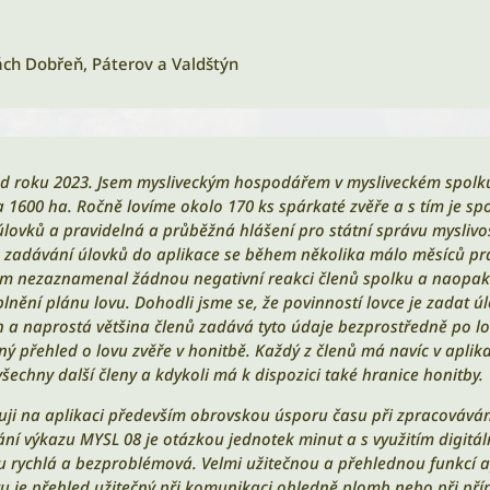
ách Dobřeň, Páterov a Valdštýn
 od roku 2023. Jsem mysliveckým hospodářem v mysliveckém spolku
a 1600 ha. Ročně lovíme okolo 170 ks spárkaté zvěře a s tím je 
lovků a pravidelná a průběžná hlášení pro státní správu myslivos
e zadávání úlovků do aplikace se během několika málo měsíců prakt
em nezaznamenal žádnou negativní reakci členů spolku a naopak 
ění plánu lovu. Dohodli jsme se, že povinností lovce je zadat úl
n a naprostá většina členů zadává tyto údaje bezprostředně po lo
ý přehled o lovu zvěře v honitbě. Každý z členů má navíc v aplik
šechny další členy a kdykoli má k dispozici také hranice honitby.
ji na aplikaci především obrovskou úsporu času při zpracováván
vání výkazu MYSL 08 je otázkou jednotek minut a s využitím digit
u rychlá a bezproblémová. Velmi užitečnou a přehlednou funkcí a
u je přehled užitečný při komunikaci ohledně plomb nebo při příp