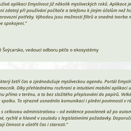
vá aplikaci Emyslivost již několik mysliveckých roků. Aplikace je 
ení zdatný při používání počítače a telefonu k jiným účelům než h
rovozní potřeby. Výhodou jsou možnosti filtrů a snadná tvorba m
e spokojeni.“
é Švýcarsko
,
vedoucí odboru péče o ekosystémy
 který šetří čas a zjednodušuje mysliveckou agendu. Portál Emysl
omocník. Díky přehlednému rozhraní a intuitivní mobilní aplikaci
u přímo v terénu, a to bez složitého přepisování do papírů. Velké 
vé spolku. To výrazně usnadnilo komunikaci i plnění povinností v r
 s celkovou administrativou – od evidence povolenek až po auto
dné, rychlé a hlavně v souladu s legislativními požadavky. Dopor
ji činnost a ušetřit čas i starosti.“