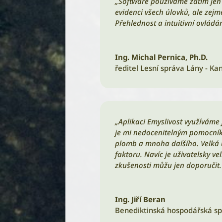
„Software používáme zatím jen
evidenci všech úlovků, ale zejm
Přehlednost a intuitivní ovládá
Ing. Michal Pernica, Ph.D.
ředitel Lesní správa Lány - Ka
„Aplikaci Emyslivost využíváme 
je mi nedocenitelným pomocníke
plomb a mnoha dalšího. Velká ú
faktoru. Navíc je uživatelsky v
zkušenosti můžu jen doporučit.
Ing. Jiří Beran
Benediktinská hospodářská spr