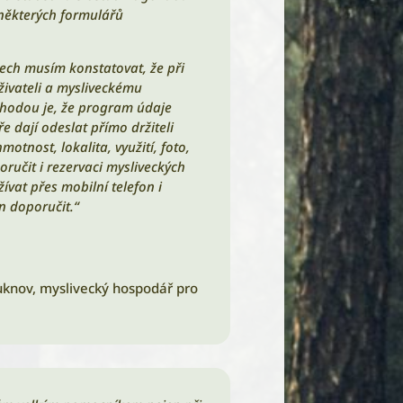
 některých formulářů
tech musím konstatovat, že při
živateli a mysliveckému
hodou je, že program údaje
 dají odeslat přímo držiteli
tnost, lokalita, využití, foto,
ručit i rezervaci mysliveckých
vat přes mobilní telefon i
n doporučit.“
uknov
,
myslivecký hospodář pro