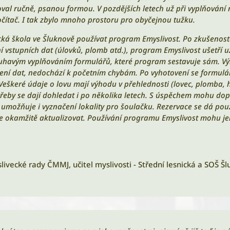
al ručně, psanou formou. V pozdějších letech už při vyplňování
čítač. I tak zbylo mnoho prostoru pro obyčejnou tužku.
ická škola ve Šluknově používat program Emyslivost. Po zkušenos
vstupních dat (úlovků, plomb atd.), program Emyslivost ušetří u
havým vyplňováním formulářů, které program sestavuje sám. Vý
ení dat, nedochází k početním chybám. Po vyhotovení se formuláře
eškeré údaje o lovu mají výhodu v přehlednosti (lovec, plomba, hmo
řeby se dají dohledat i po několika letech. S úspěchem mohu dopo
umožňuje i vyznačení lokality pro šoulačku. Rezervace se dá použí
e okamžitě aktualizovat. Používání programu Emyslivost mohu je
ivecké rady ČMMJ, učitel myslivosti - Střední lesnická a SOŠ Šl