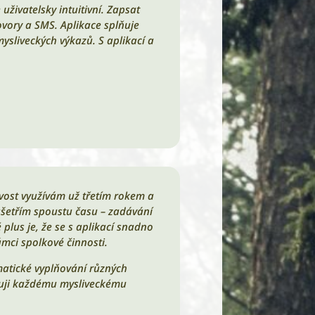
uživatelsky intuitivní. Zapsat
ovory a SMS. Aplikace splňuje
ysliveckých výkazů. S aplikací a
ivost využívám už třetím rokem a
 ušetřím spoustu času – zadávání
plus je, že se s aplikací snadno
ámci spolkové činnosti.
matické vyplňování různých
učuji každému mysliveckému