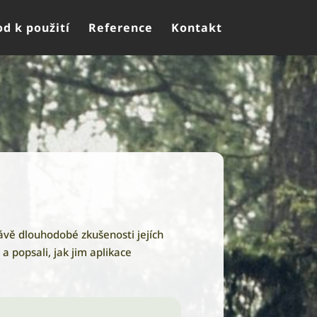
d k použití
Reference
Kontakt
ávě dlouhodobé zkušenosti jejích
a popsali, jak jim aplikace