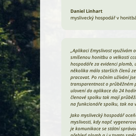
Daniel Linhart
myslivecký hospodář v honitb
„Aplikaci Emyslivost využívám
smíšenou honitbu o velkosti cc
hospodáře za evidenci plomb, ú
několika málo starších členů z
pracovat. Po ročním užívání js
transparentnost o průběžném pln
ulovení do aplikace do 24 hodi
členové spolku tak mají průběžn
na funkcionáře spolku, tak na v
Jako myslivecký hospodář oceňu
myslivosti, kdy např. vygenero
je komunikace se státní správo
přehled plomb a i v tomto směr