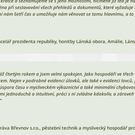
 krátce a seznamujeme se s jeho možnostmi, nicméně již teď je 
éna při sestavování všech přehledů a dokumentů, které vyžaduje s
ní nám šetří čas a umožňuje nám věnovat se tomu hlavnímu, a to j
ncelář prezidenta republiky
,
honitby Lánská obora, Amálie, Lánsk
již čtvrtým rokem a jsem velmi spokojen. Jako hospodáři ve třech
m. Nejen v podrobné evidenci úlovků, ale také v evidenci lovců,
spora času v mysliveckém výkaznictví a také minimální chybovost
elmi jednoduchá a intuitivní, práci s ní zvládne kdokoliv, a zárove
“
áva Břevnov s.r.o.
,
pěstební technik a myslivecký hospodář pro