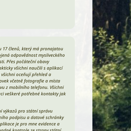
 17 členů, který má pronajatou
spojená odpovědnost mysliveckého
ti. Přes počáteční obavy
icky všichni naučili s aplikací
všichni oceňují přehled a
ovek včetně fotografie a místa
vu z mobilního telefonu. Všichni
aci veškeré potřebné kontakty jak
í výkazů pro státní správu
álního podpisu a datové schránky
plikace je pro mne evidence a
adné kontrole ze strany státní